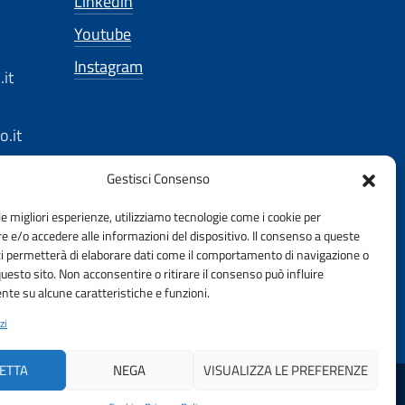
Linkedin
Youtube
Instagram
it
.it
Gestisci Consenso
ec.eu
le migliori esperienze, utilizziamo tecnologie come i cookie per
 e/o accedere alle informazioni del dispositivo. Il consenso a queste
gbo.it
ci permetterà di elaborare dati come il comportamento di navigazione o
questo sito. Non acconsentire o ritirare il consenso può influire
te su alcune caratteristiche e funzioni.
it
zi
ETTA
NEGA
VISUALIZZA LE PREFERENZE
DELLA PROVINCIA DI BOLOGNA | FONDAZIONE CNI