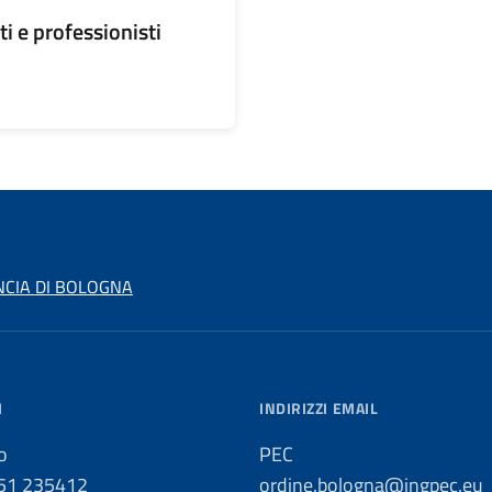
i e professionisti
NCIA DI BOLOGNA
I
INDIRIZZI EMAIL
o
PEC
051 235412
ordine.bologna@ingpec.eu