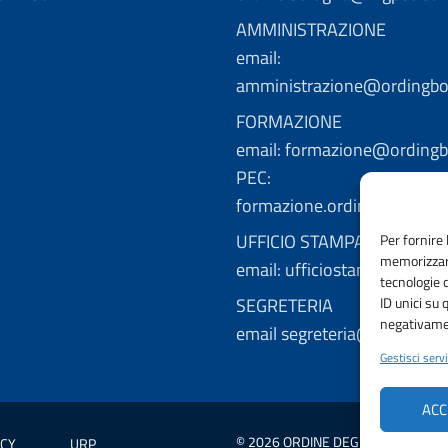
AMMINISTRAZIONE
email:
amministrazione@ordingbo.
FORMAZIONE
email: formazione@ordingbo
PEC:
formazione.ordingbo@ingp
UFFICIO STAMPA
Per fornire 
memorizzare
email: ufficiostampa@ordin
tecnologie 
SEGRETERIA
ID unici su 
negativamen
email segreteria@ordingbo.
Gestisci servi
ACC
© 2026 ORDINE DEGLI INGEGNERI 
ICY
URP