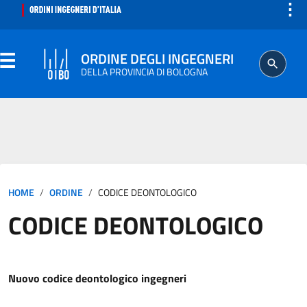
⋮
ORDINE DEGLI INGEGNERI
DELLA PROVINCIA DI BOLOGNA
ORDINE
SEGRETERIA
HOME
ORDINE
CODICE DEONTOLOGICO
ISCRITTO
CODICE DEONTOLOGICO
PROFESSIONE
AGGIORNAMENTO PROFESSIONALE
Nuovo codice deontologico ingegneri