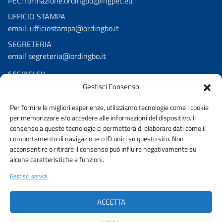
PEC: formazione.ordingbo@ingpec.eu
UFFICIO STAMPA
email: ufficiostampa@ordingbo.it
SEGRETERIA
email segreteria@ordingbo.it
SEGUICI SU
Gestisci Consenso
Facebook
Per fornire le migliori esperienze, utilizziamo tecnologie come i cookie
Linkedin
per memorizzare e/o accedere alle informazioni del dispositivo. Il
Youtube
consenso a queste tecnologie ci permetterà di elaborare dati come il
comportamento di navigazione o ID unici su questo sito. Non
Instagram
acconsentire o ritirare il consenso può influire negativamente su
alcune caratteristiche e funzioni.
Gestisci servizi
AMMINISTRAZIONE TRASPARENTE
PRIVACY POLICY
ACCETTA
URP