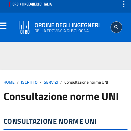
⋮
ORDINE DEGLI INGEGNERI
DELLA PROVINCIA DI BOLOGNA
ORDINE
SEGRETERIA
HOME
ISCRITTO
SERVIZI
Consultazione norme UNI
ISCRITTO
Consultazione norme UNI
PROFESSIONE
AGGIORNAMENTO PROFESSIONALE
CONSULTAZIONE NORME UNI