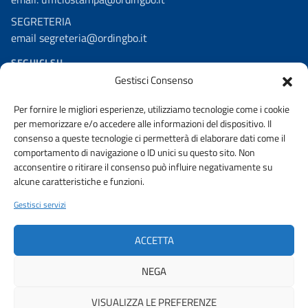
SEGRETERIA
email segreteria@ordingbo.it
SEGUICI SU
Gestisci Consenso
Facebook
Per fornire le migliori esperienze, utilizziamo tecnologie come i cookie
Linkedin
per memorizzare e/o accedere alle informazioni del dispositivo. Il
Youtube
consenso a queste tecnologie ci permetterà di elaborare dati come il
comportamento di navigazione o ID unici su questo sito. Non
Instagram
acconsentire o ritirare il consenso può influire negativamente su
alcune caratteristiche e funzioni.
Gestisci servizi
AMMINISTRAZIONE TRASPARENTE
PRIVACY POLICY
ACCETTA
URP
NEGA
VISUALIZZA LE PREFERENZE
© 2026 ORDINE DEGLI INGEGNERI DELLA PROVINCIA DI BOLOGNA |