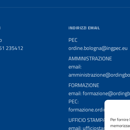
I
INDIRIZZI EMAIL
o
PEC
051 235412
ordine.bologna@ingpec.eu
AMMINISTRAZIONE
email:
amministrazione@ordingbo.
FORMAZIONE
email: formazione@ordingbo
PEC:
formazione.ordingbo@ingp
UFFICIO STAMPA
Per fornire 
memorizzare
email: ufficiostampa@ordin