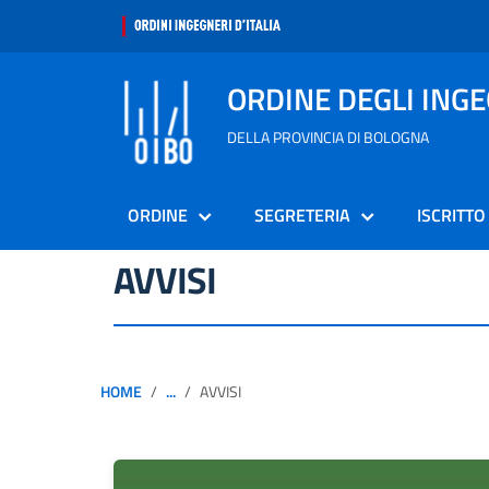
ORDINE DEGLI ING
DELLA PROVINCIA DI BOLOGNA
ORDINE
SEGRETERIA
ISCRITTO
AVVISI
HOME
...
AVVISI