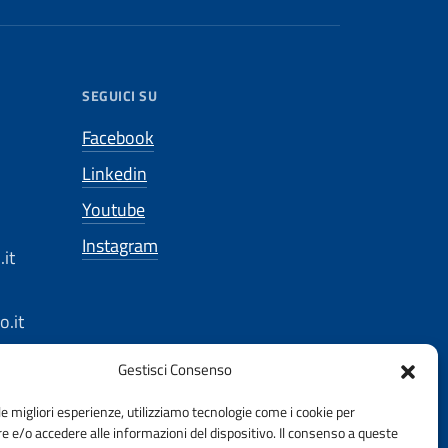
SEGUICI SU
Facebook
Linkedin
Youtube
Instagram
it
.it
Gestisci Consenso
ec.eu
le migliori esperienze, utilizziamo tecnologie come i cookie per
 e/o accedere alle informazioni del dispositivo. Il consenso a queste
gbo.it