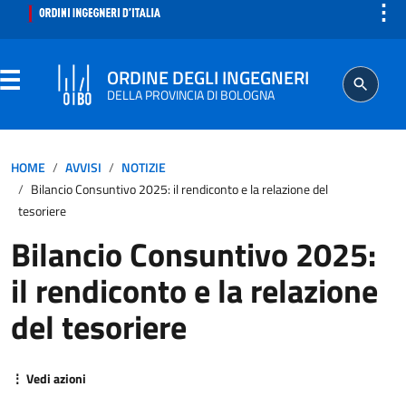
⋮
ORDINE DEGLI INGEGNERI
DELLA PROVINCIA DI BOLOGNA
ORDINE
HOME
AVVISI
NOTIZIE
Bilancio Consuntivo 2025: il rendiconto e la relazione del
SEGRETERIA
tesoriere
Bilancio Consuntivo 2025:
ISCRITTO
il rendiconto e la relazione
PROFESSIONE
del tesoriere
AGGIORNAMENTO PROFESSIONALE
⋮ Vedi azioni