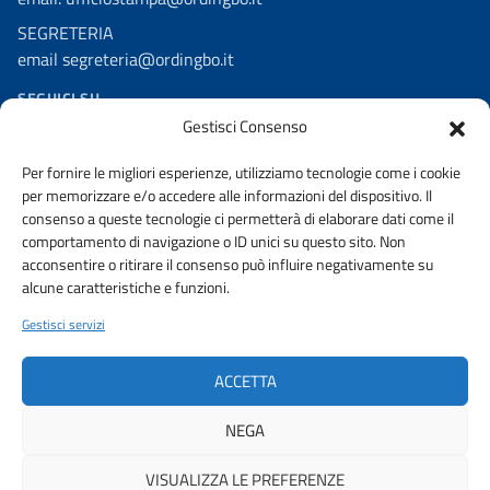
SEGRETERIA
email segreteria@ordingbo.it
SEGUICI SU
Gestisci Consenso
Facebook
Per fornire le migliori esperienze, utilizziamo tecnologie come i cookie
Linkedin
per memorizzare e/o accedere alle informazioni del dispositivo. Il
Youtube
consenso a queste tecnologie ci permetterà di elaborare dati come il
comportamento di navigazione o ID unici su questo sito. Non
Instagram
acconsentire o ritirare il consenso può influire negativamente su
alcune caratteristiche e funzioni.
Gestisci servizi
AMMINISTRAZIONE TRASPARENTE
PRIVACY POLICY
ACCETTA
URP
NEGA
VISUALIZZA LE PREFERENZE
© 2026 ORDINE DEGLI INGEGNERI DELLA PROVINCIA DI BOLOGNA |