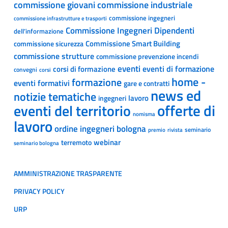
commissione giovani
commissione industriale
commissione ingegneri
commissione infrastrutture e trasporti
Commissione Ingegneri Dipendenti
dell’informazione
Commissione Smart Building
commissione sicurezza
commissione strutture
commissione prevenzione incendi
eventi
eventi di formazione
corsi di formazione
convegni
corsi
home -
formazione
eventi formativi
gare e contratti
news ed
notizie tematiche
lavoro
ingegneri
offerte di
eventi del territorio
nomisma
lavoro
ordine ingegneri bologna
seminario
premio
rivista
webinar
terremoto
seminario bologna
AMMINISTRAZIONE TRASPARENTE
PRIVACY POLICY
URP