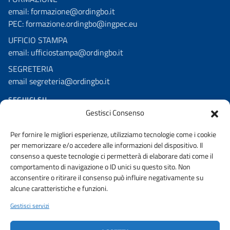
email: formazione@ordingbo.it
PEC: formazione.ordingbo@ingpec.eu
UFFICIO STAMPA
email: ufficiostampa@ordingbo.it
SEGRETERIA
email segreteria@ordingbo.it
SEGUICI SU
Gestisci Consenso
Facebook
Per fornire le migliori esperienze, utilizziamo tecnologie come i cookie
Linkedin
per memorizzare e/o accedere alle informazioni del dispositivo. Il
Youtube
consenso a queste tecnologie ci permetterà di elaborare dati come il
comportamento di navigazione o ID unici su questo sito. Non
Instagram
acconsentire o ritirare il consenso può influire negativamente su
alcune caratteristiche e funzioni.
Gestisci servizi
AMMINISTRAZIONE TRASPARENTE
PRIVACY POLICY