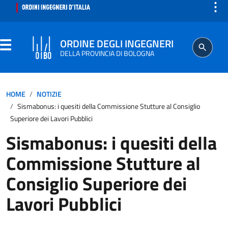
⋮
ORDINE DEGLI INGEGNERI
DELLA PROVINCIA DI BOLOGNA
ORDINE
HOME
NOTIZIE
Sismabonus: i quesiti della Commissione Stutture al Consiglio
SEGRETERIA
Superiore dei Lavori Pubblici
Sismabonus: i quesiti della
ISCRITTO
Commissione Stutture al
PROFESSIONE
Consiglio Superiore dei
Lavori Pubblici
AGGIORNAMENTO PROFESSIONALE