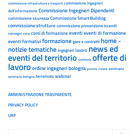
commissione ingegneri
commissione infrastrutture e trasporti
Commissione Ingegneri Dipendenti
dell’informazione
Commissione Smart Building
commissione sicurezza
commissione strutture
commissione prevenzione incendi
eventi
eventi di formazione
corsi di formazione
convegni
corsi
home -
formazione
eventi formativi
gare e contratti
news ed
notizie tematiche
lavoro
ingegneri
offerte di
eventi del territorio
nomisma
lavoro
ordine ingegneri bologna
seminario
premio
rivista
webinar
terremoto
seminario bologna
AMMINISTRAZIONE TRASPARENTE
PRIVACY POLICY
URP
Ricerca