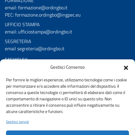
FORMAZIONE
email: formazione@ordingbo.it
PEC: formazione.ordingbo@ingpec.eu
UFFICIO STAMPA
email: ufficiostampa@ordingbo.it
SEGRETERIA
email segreteria@ordingbo.it
SEGUICI SU
Gestisci Consenso
Facebook
Per fornire le migliori esperienze, utilizziamo tecnologie come i cookie
Linkedin
per memorizzare e/o accedere alle informazioni del dispositivo. Il
Youtube
consenso a queste tecnologie ci permetterà di elaborare dati come il
comportamento di navigazione o ID unici su questo sito. Non
Instagram
acconsentire o ritirare il consenso può influire negativamente su
alcune caratteristiche e funzioni.
Gestisci servizi
AMMINISTRAZIONE TRASPARENTE
PRIVACY POLICY