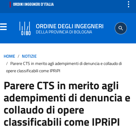
⋮
ORDINE DEGLI INGEGNERI
DELLA PROVINCIA DI BOLOGNA
ORDINE
HOME
NOTIZIE
Parere CTS in merito agli adempimenti di denuncia e collaudo di
SEGRETERIA
opere classificabili come IPRiPI
Parere CTS in merito agli
ISCRITTO
adempimenti di denuncia e
PROFESSIONE
collaudo di opere
classificabili come IPRiPI
AGGIORNAMENTO PROFESSIONALE