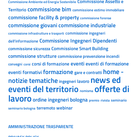
Commissione Assetto e
Commissione Ambiente ed Energia Sostenibile
commissione bim
Territorio
commissione estimo immobiliare
commissione facility & property
commissione forense
commissione giovani
commissione industriale
commissione ingegneri
commissione infrastrutture e trasporti
Commissione Ingegneri Dipendenti
dell’informazione
Commissione Smart Building
commissione sicurezza
commissione strutture
commissione prevenzione incendi
eventi
eventi di formazione
corsi di formazione
convegni
corsi
home -
formazione
eventi formativi
gare e contratti
news ed
notizie tematiche
lavoro
ingegneri
offerte di
eventi del territorio
nomisma
lavoro
ordine ingegneri bologna
seminario
premio
rivista
webinar
terremoto
seminario bologna
AMMINISTRAZIONE TRASPARENTE