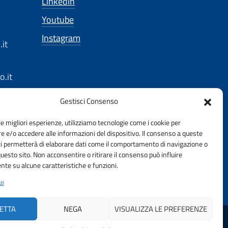
Linkedin
Youtube
Instagram
it
.it
Gestisci Consenso
ec.eu
le migliori esperienze, utilizziamo tecnologie come i cookie per
 e/o accedere alle informazioni del dispositivo. Il consenso a queste
gbo.it
ci permetterà di elaborare dati come il comportamento di navigazione o
questo sito. Non acconsentire o ritirare il consenso può influire
te su alcune caratteristiche e funzioni.
it
zi
ETTA
NEGA
VISUALIZZA LE PREFERENZE
DELLA PROVINCIA DI BOLOGNA | FONDAZIONE CNI