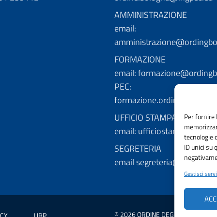
AMMINISTRAZIONE
email:
amministrazione@ordingbo.
FORMAZIONE
email: formazione@ordingbo
PEC:
formazione.ordingbo@ingp
UFFICIO STAMPA
Per fornire 
memorizzare
email: ufficiostampa@ordin
tecnologie 
SEGRETERIA
ID unici su 
negativamen
email segreteria@ordingbo.
Gestisci servi
ACC
© 2026 ORDINE DEGLI INGEGNERI 
ICY
URP