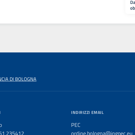
Da
ob
NCIA DI BOLOGNA
I
INDIRIZZI EMAIL
o
PEC
051 235412
ordine.bologna@ingpec.eu