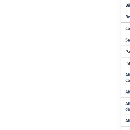
Bi
Be
Co
Se
Pa
In
Al
Co
Al
Al
da
Al