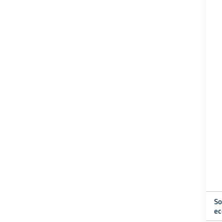
So
ec