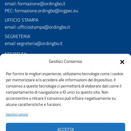
email: formazione@ordingbo.it
PEC: formazione.ordingbo@ingpec.eu
UFFICIO STAMPA
email: ufficiostampa@ordingbo.it
SEGRETERIA
email segreteria@ordingbo.it
SEGUICI SU
Gestisci Consenso
Facebook
Per fornire le migliori esperienze, utilizziamo tecnologie come i cookie
Linkedin
per memorizzare e/o accedere alle informazioni del dispositivo. Il
Youtube
consenso a queste tecnologie ci permetterà di elaborare dati come il
comportamento di navigazione o ID unici su questo sito. Non
Instagram
acconsentire o ritirare il consenso può influire negativamente su
alcune caratteristiche e funzioni.
Gestisci servizi
AMMINISTRAZIONE TRASPARENTE
PRIVACY POLICY
ACCETTA