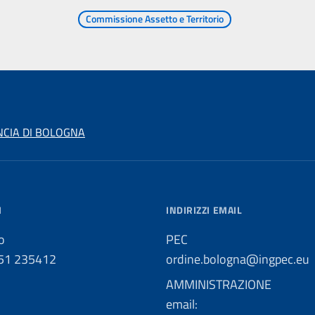
Commissione Assetto e Territorio
NCIA DI BOLOGNA
I
INDIRIZZI EMAIL
o
PEC
051 235412
ordine.bologna@ingpec.eu
AMMINISTRAZIONE
email: