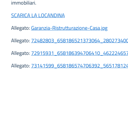
immobiliari.
SCARICA LA LOCANDINA
Allegato:
Garanzia-Ristrutturazione-Casa.jpg
Allegato:
72482803_658186521373064_280273400
Allegato:
72915931_658186394706410_462224657
Allegato:
73141599_658186574706392_565178124