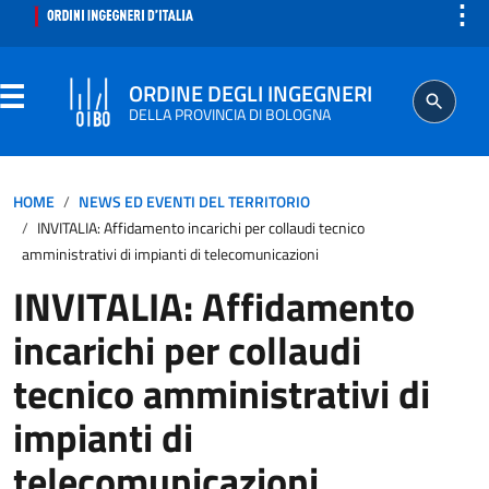
⋮
ORDINE DEGLI INGEGNERI
DELLA PROVINCIA DI BOLOGNA
ORDINE
HOME
NEWS ED EVENTI DEL TERRITORIO
INVITALIA: Affidamento incarichi per collaudi tecnico
SEGRETERIA
amministrativi di impianti di telecomunicazioni
INVITALIA: Affidamento
ISCRITTO
incarichi per collaudi
PROFESSIONE
tecnico amministrativi di
impianti di
AGGIORNAMENTO PROFESSIONALE
telecomunicazioni