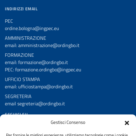
INDIRIZZI EMAIL
PEC
ordine.bologna@ingpec.eu
AMMINISTRAZIONE
email: amministrazione@ordingbo.it
FORMAZIONE
email: formazione@ordingbo.it
PEC: formazione.ordingbo@ingpec.eu
UFFICIO STAMPA
email: ufficiostampa@ordingbo.it
SEGRETERIA
email segreteria@ordingbo.it
SEGUICI SU
Gestisci Consenso
Facebook
Per fornire le migliori esperienze, utilizziamo tecnologie come i cookie