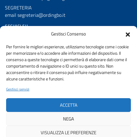
SEGRETERIA
email segreteria@ordingbo.it
SEGUICI SU
Gestisci Consenso
Facebook
Per fornire le migliori esperienze, utilizziamo tecnologie come i cookie
Linkedin
per memorizzare e/o accedere alle informazioni del dispositivo. Il
Youtube
consenso a queste tecnologie ci permetterà di elaborare dati come il
comportamento di navigazione o ID unici su questo sito. Non
Instagram
acconsentire o ritirare il consenso può influire negativamente su
alcune caratteristiche e funzioni.
Gestisci servizi
AMMINISTRAZIONE TRASPARENTE
PRIVACY POLICY
ACCETTA
URP
NEGA
VISUALIZZA LE PREFERENZE
© 2026 ORDINE DEGLI INGEGNERI DELLA PROVINCIA DI BOLOGNA |