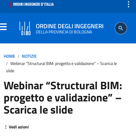
⋮
ORDINE DEGLI INGEGNERI
DELLA PROVINCIA DI BOLOGNA
ORDINE
HOME
NOTIZIE
Webinar “Structural BIM: progetto e validazione” – Scarica le
SEGRETERIA
slide
Webinar “Structural BIM:
ISCRITTO
progetto e validazione” –
PROFESSIONE
Scarica le slide
AGGIORNAMENTO PROFESSIONALE
⋮ Vedi azioni