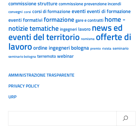
commissione strutture
commissione prevenzione incendi
eventi
eventi di formazione
corsi di formazione
convegni
corsi
home -
formazione
eventi formativi
gare e contratti
news ed
notizie tematiche
lavoro
ingegneri
offerte di
eventi del territorio
nomisma
lavoro
ordine ingegneri bologna
seminario
premio
rivista
webinar
terremoto
seminario bologna
AMMINISTRAZIONE TRASPARENTE
PRIVACY POLICY
URP
Ricerca
per: