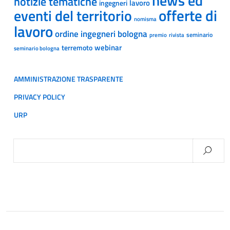
news ed
notizie tematiche
lavoro
ingegneri
offerte di
eventi del territorio
nomisma
lavoro
ordine ingegneri bologna
seminario
premio
rivista
webinar
terremoto
seminario bologna
AMMINISTRAZIONE TRASPARENTE
PRIVACY POLICY
URP
Ricerca
per: