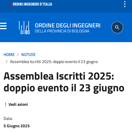
⋮
ORDINE DEGLI INGEGNERI
DELLA PROVINCIA DI BOLOGNA
ORDINE
HOME
NOTIZIE
Assemblea Iscritti 2025: doppio evento il 23 giugno
SEGRETERIA
Assemblea Iscritti 2025:
doppio evento il 23 giugno
ISCRITTO
PROFESSIONE
⋮ Vedi azioni
AGGIORNAMENTO PROFESSIONALE
Data:
5 Giugno 2025