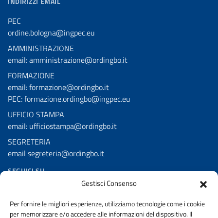
INDIRIZZI EMAIL
PEC
ordine.bologna@ingpec.eu
AMMINISTRAZIONE
email: amministrazione@ordingbo.it
FORMAZIONE
email: formazione@ordingbo.it
PEC: formazione.ordingbo@ingpec.eu
UFFICIO STAMPA
email: ufficiostampa@ordingbo.it
SEGRETERIA
email segreteria@ordingbo.it
SEGUICI SU
Gestisci Consenso
Facebook
Per fornire le migliori esperienze, utilizziamo tecnologie come i cookie
Linkedin
per memorizzare e/o accedere alle informazioni del dispositivo. Il