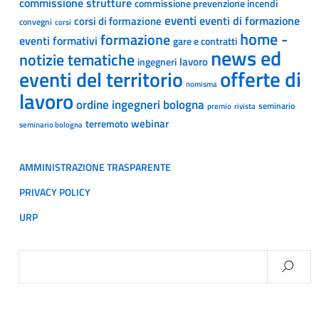
commissione strutture
commissione prevenzione incendi
eventi
eventi di formazione
corsi di formazione
convegni
corsi
home -
formazione
eventi formativi
gare e contratti
news ed
notizie tematiche
lavoro
ingegneri
offerte di
eventi del territorio
nomisma
lavoro
ordine ingegneri bologna
seminario
premio
rivista
webinar
terremoto
seminario bologna
AMMINISTRAZIONE TRASPARENTE
PRIVACY POLICY
URP
Ricerca
per: