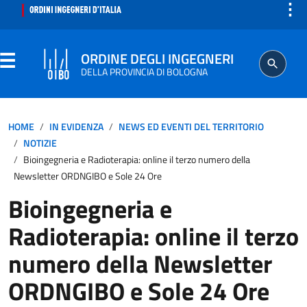
⋮
ORDINE DEGLI INGEGNERI
DELLA PROVINCIA DI BOLOGNA
ORDINE
HOME
IN EVIDENZA
NEWS ED EVENTI DEL TERRITORIO
NOTIZIE
SEGRETERIA
Bioingegneria e Radioterapia: online il terzo numero della
Newsletter ORDNGIBO e Sole 24 Ore
ISCRITTO
Bioingegneria e
Radioterapia: online il terzo
PROFESSIONE
numero della Newsletter
AGGIORNAMENTO PROFESSIONALE
ORDNGIBO e Sole 24 Ore