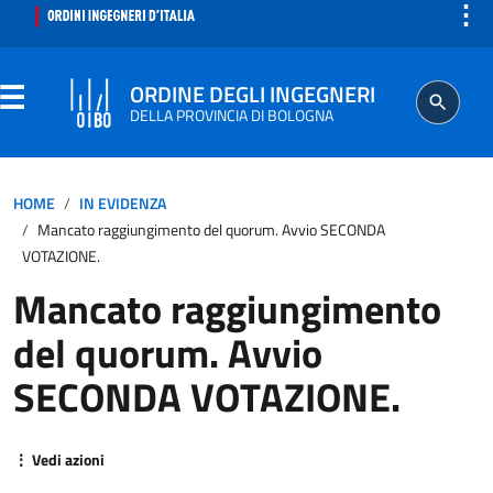
⋮
ORDINE DEGLI INGEGNERI
DELLA PROVINCIA DI BOLOGNA
ORDINE
HOME
IN EVIDENZA
Mancato raggiungimento del quorum. Avvio SECONDA
SEGRETERIA
VOTAZIONE.
Mancato raggiungimento
ISCRITTO
del quorum. Avvio
PROFESSIONE
SECONDA VOTAZIONE.
AGGIORNAMENTO PROFESSIONALE
⋮ Vedi azioni