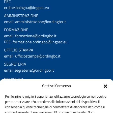
PEC
ordine.bologna@ingpec.eu
AMMINISTRAZIONE
email: amministrazione@ordingbo.it
FORMAZIONE
email: formazione@ordingbo.it
PEC: formazione.ordingbo@ingpec.eu
UFFICIO STAMPA
email: ufficiostampa@ordingbo.it
SEGRETERIA
email segreteria@ordingbo.it
SEGUICI SU
Gestisci Consenso
Facebook
Per fornire le migliori esperienze, utilizziamo tecnologie come i cookie
Linkedin
per memorizzare e/o accedere alle informazioni del dispositivo. Il
Youtube
consenso a queste tecnologie ci permetterà di elaborare dati come il
comportamento di navigazione o ID unici su questo sito. Non